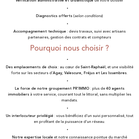
Vérification administrative et urbanistique
de votre dossier
Diagnostics offerts
(
selon conditions
)
Accompagnement technique
: devis travaux, suivi avec artisans
partenaires, gestion des contrats et compteurs
Pourquoi nous choisir ?
Des emplacements de choix
: au cœur de
Saint-Raphaël
, et une visibilité
forte sur les secteurs d’
Agay, Valescure, Fréjus et Les Issambres
.
La force de notre groupement PR’IMMO
: plus de
40 agents
immobiliers
à votre service, couvrant tout le littoral, sans multiplier les
mandats.
Un interlocuteur privilégié
: vous bénéficiez d’un suivi personnalisé, tout
en profitant de la puissance d’un réseau.
Notre expertise locale
et notre connaissance pointue du marché