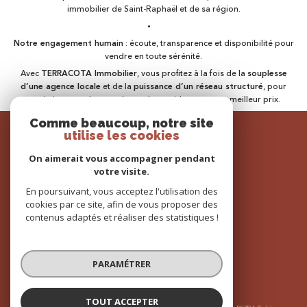
immobilier de Saint-Raphaël et de sa région.
Notre engagement humain
: écoute, transparence et disponibilité pour
vendre en toute sérénité.
Avec
TERRACOTA Immobilier
, vous profitez à la fois de la
souplesse
d’une agence locale
et de la
puissance d’un réseau structuré
, pour
maximiser vos chances de vendre rapidement et au meilleur prix.
Comme beaucoup, notre site
SE
utilise les cookies
connecter
On aimerait vous accompagner pendant
espace propriétaire
votre visite.
En poursuivant, vous acceptez l'utilisation des
cookies par ce site, afin de vous proposer des
contenus adaptés et réaliser des statistiques !
NOUS
adhérons
PARAMÉTRER
TOUT ACCEPTER
© 2026 | Tous droits réservés | Traduction powered by Google |