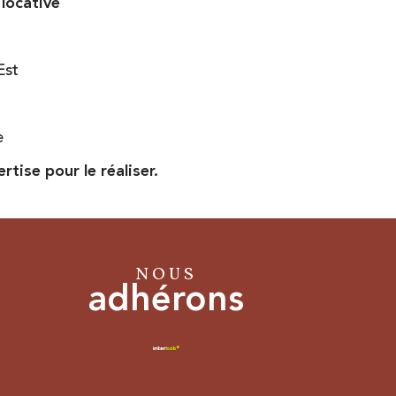
 locative
Est
e
tise pour le réaliser.
NOUS
adhérons