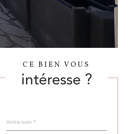
CE BIEN VOUS
intéresse ?
Nom
Fieldset
*
par