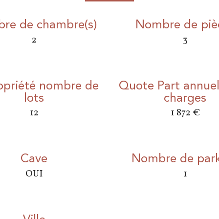
re de chambre(s)
Nombre de piè
2
3
opriété nombre de
Quote Part annuel
lots
charges
12
1 872 €
Cave
Nombre de par
OUI
1