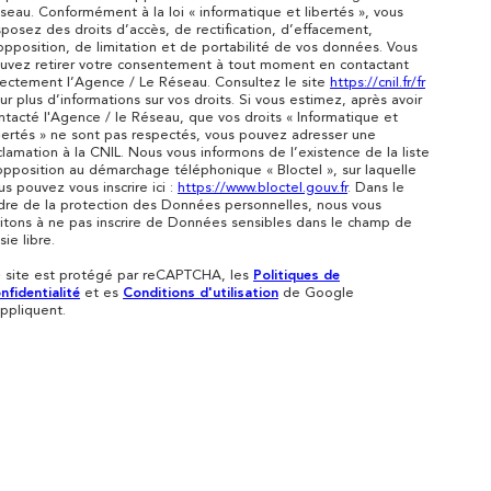
seau. Conformément à la loi « informatique et libertés », vous
sposez des droits d’accès, de rectification, d’effacement,
opposition, de limitation et de portabilité de vos données. Vous
uvez retirer votre consentement à tout moment en contactant
rectement l’Agence / Le Réseau. Consultez le site
https://cnil.fr/fr
ur plus d’informations sur vos droits. Si vous estimez, après avoir
ntacté l'Agence / le Réseau, que vos droits « Informatique et
bertés » ne sont pas respectés, vous pouvez adresser une
clamation à la CNIL. Nous vous informons de l’existence de la liste
opposition au démarchage téléphonique « Bloctel », sur laquelle
us pouvez vous inscrire ici :
https://www.bloctel.gouv.fr
. Dans le
dre de la protection des Données personnelles, nous vous
vitons à ne pas inscrire de Données sensibles dans le champ de
sie libre.
 site est protégé par reCAPTCHA, les
Politiques de
nfidentialité
et es
Conditions d'utilisation
de Google
appliquent.