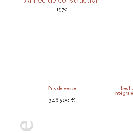
Année de construction
1970
Prix de vente
Les h
intégral
346 500 €