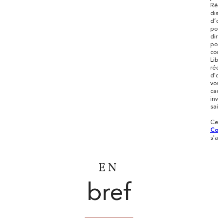
Ré
di
d’
po
di
po
co
Li
ré
d'
vo
ca
in
sai
Ce
Co
s'
EN
bref