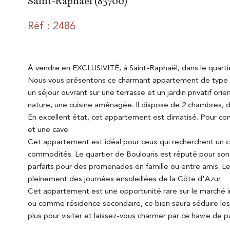
Saint-Raphaël (83700)
Réf : 2486
À vendre en EXCLUSIVITÉ, à Saint-Raphaël, dans le quartie
Nous vous présentons ce charmant appartement de type 3
un séjour ouvrant sur une terrasse et un jardin privatif ori
nature, une cuisine aménagée. Il dispose de 2 chambres, d
En excellent état, cet appartement est climatisé.
Pour com
et une cave.
Cet appartement est idéal pour ceux qui recherchent un c
commodités. Le quartier de Boulouris est réputé pour son
parfaits pour des promenades en famille ou entre amis. L
pleinement des journées ensoleillées de la Côte d'Azur.
Cet appartement est une opportunité rare sur le marché im
ou comme résidence secondaire, ce bien saura séduire les 
plus pour visiter et laissez-vous charmer par ce havre de pa