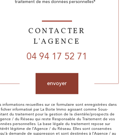
traitement de mes données personnelles*
CONTACTER
L'AGENCE
04 94 17 52 71
Validation
envoyer
s informations recueillies sur ce formulaire sont enregistrées dans
 fichier informatisé par La Boite Immo agissant comme Sous-
aitant du traitement pour la gestion de la clientèle/prospects de
Agence / du Réseau qui reste Responsable du Traitement de vos
nnées personnelles. La base légale du traitement repose sur
intérêt légitime de l'Agence / du Réseau. Elles sont conservées
squ'à demande de suppression et sont destinées à l'Agence / au