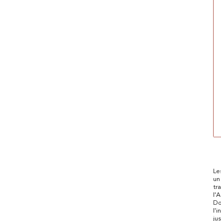
Le
un
tr
l'
Do
l'
ju