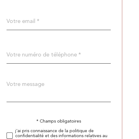
défaut
email
*
Téléphone
*
Message
Fieldset
*
par
défaut
* Champs obligatoires
Validation
j'ai pris connaissance de la politique de
confidentialité et des informations relatives au