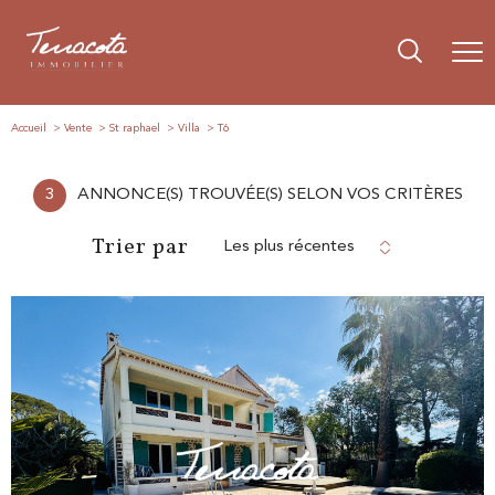
Accueil
Vente
St raphael
Villa
T6
3
ANNONCE(S) TROUVÉE(S) SELON VOS CRITÈRES
Trier par
Les plus récentes
voir le