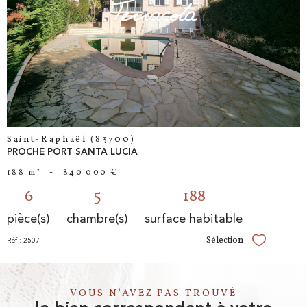
voir le
bien
Saint-Raphaël (83700)
PROCHE PORT SANTA LUCIA
188 m²
-
840 000 €
6
5
188
pièce(s)
chambre(s)
surface habitable
Sélection
Réf : 2507
Sélectionner
VOUS N'AVEZ PAS TROUVÉ