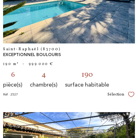
bien
Saint-Raphaël (83700)
EXCEPTIONNEL BOULOURIS
190 m²
-
999 000 €
6
4
190
pièce(s)
chambre(s)
surface habitable
Sélection
Réf : 2527
Sél