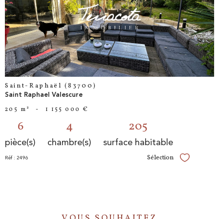
voir le
bien
Saint-Raphaël (83700)
Saint Raphael Valescure
205 m²
-
1 155 000 €
6
4
205
pièce(s)
chambre(s)
surface habitable
Sélection
Réf : 2496
Sélectionner
VOUS SOUHAITEZ