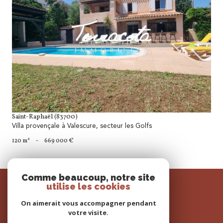
voir le bien
Saint-Raphaël (83700)
Villa provençale à Valescure, secteur les Golfs
120 m²
-
669 000 €
Comme beaucoup, notre site
SE
utilise les cookies
connecter
On aimerait vous accompagner pendant
espace propriétaire
votre visite.