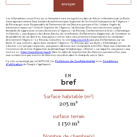
envoyer
Les informations recueillies sur ce formulaire sont enregistrées dans un fichier informatisé par La Boite
Immo agissant comme Sous-traitant du traitement pour la gestion de la clientèle/prospects de l'Agence /
du Réseau qui reste Responsable du Traitement de vos Données personnelles. La base légale du
traitement repose sur l'intérêt légitime de l'Agence / du Réseau. Elles sont conservées jusqu'à
demande de suppression et sont destinées à l'Agence / au Réseau. Conformément à la loi « informatique
et libertés », vous disposez des droits d’accès, de rectification, d’effacement, d’opposition, de limitation et
de portabilité de vos données. Vous pouvez retirer votre consentement à tout moment en contactant
directement l’Agence / Le Réseau. Consultez le site
https://cnil.fr/fr
pour plus d’informations sur vos
droits. Si vous estimez, après avoir contacté l'Agence / le Réseau, que vos droits « Informatique et
Libertés » ne sont pas respectés, vous pouvez adresser une réclamation à la CNIL. Nous vous informons de
l’existence de la liste d'opposition au démarchage téléphonique « Bloctel », sur laquelle vous pouvez vous
inscrire ici :
https://www.bloctel.gouv.fr
. Dans le cadre de la protection des Données personnelles, nous
vous invitons à ne pas inscrire de Données sensibles dans le champ de saisie libre.
Ce site est protégé par reCAPTCHA, les
Politiques de Confidentialité
et es
Conditions
d'utilisation
de Google s'appliquent.
EN
bref
Surface habitable (m²)
203 m²
surface terrain
1 130 m²
Nombre de chambre(s)