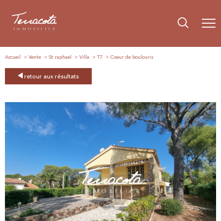
Accueil
Vente
St raphael
Villa
T7
Coeur de boulouris
retour aux résultats