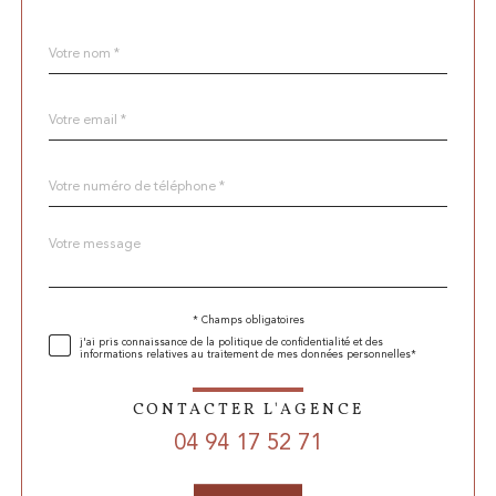
Nom
Fieldset
*
par
défaut
email
*
Téléphone
*
Message
Fieldset
*
par
défaut
* Champs obligatoires
Validation
j'ai pris connaissance de la politique de confidentialité et des
informations relatives au traitement de mes données personnelles*
CONTACTER L'AGENCE
04 94 17 52 71
Validation