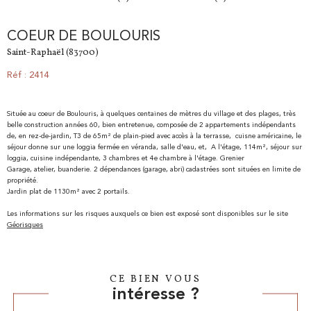
COEUR DE BOULOURIS
Saint-Raphaël (83700)
Réf : 2414
Située au coeur de Boulouris, à quelques centaines de mètres du village et des plages, très
belle construction années 60, bien entretenue, composée de 2 appartements indépendants
de, en rez-de-jardin, T3 de 65m² de plain-pied avec accès à la terrasse, cuisne américaine, le
séjour donne sur une loggia fermée en véranda, salle d'eau, et, A l'étage, 114m², séjour sur
loggia, cuisine indépendante, 3 chambres et 4e chambre à l'étage. Grenier
Garage, atelier, buanderie. 2 dépendances (garage, abri) cadastrées sont situées en limite de
propriété.
Jardin plat de 1130m² avec 2 portails.
Les informations sur les risques auxquels ce bien est exposé sont disponibles sur le site
Géorisques
CE BIEN VOUS
intéresse ?