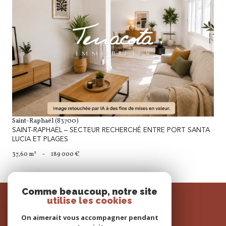
voir le bien
Saint-Raphaël (83700)
SAINT-RAPHAËL – SECTEUR RECHERCHÉ ENTRE PORT SANTA
LUCIA ET PLAGES
37,60 m²
-
189 000 €
Comme beaucoup, notre site
SE
utilise les cookies
connecter
On aimerait vous accompagner pendant
espace propriétaire