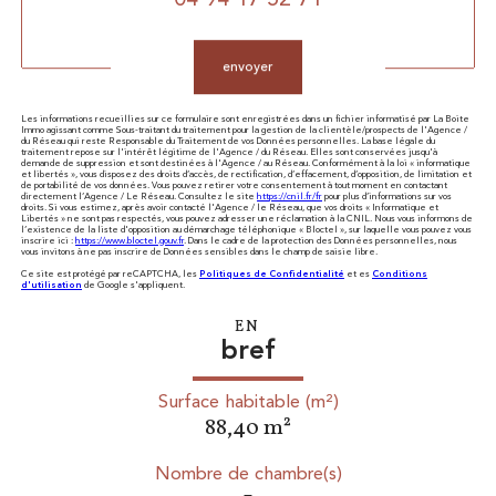
04 94 17 52 71
Validation
envoyer
Les informations recueillies sur ce formulaire sont enregistrées dans un fichier informatisé par La Boite
Immo agissant comme Sous-traitant du traitement pour la gestion de la clientèle/prospects de l'Agence /
du Réseau qui reste Responsable du Traitement de vos Données personnelles. La base légale du
traitement repose sur l'intérêt légitime de l'Agence / du Réseau. Elles sont conservées jusqu'à
demande de suppression et sont destinées à l'Agence / au Réseau. Conformément à la loi « informatique
et libertés », vous disposez des droits d’accès, de rectification, d’effacement, d’opposition, de limitation et
de portabilité de vos données. Vous pouvez retirer votre consentement à tout moment en contactant
directement l’Agence / Le Réseau. Consultez le site
https://cnil.fr/fr
pour plus d’informations sur vos
droits. Si vous estimez, après avoir contacté l'Agence / le Réseau, que vos droits « Informatique et
Libertés » ne sont pas respectés, vous pouvez adresser une réclamation à la CNIL. Nous vous informons de
l’existence de la liste d'opposition au démarchage téléphonique « Bloctel », sur laquelle vous pouvez vous
inscrire ici :
https://www.bloctel.gouv.fr
. Dans le cadre de la protection des Données personnelles, nous
vous invitons à ne pas inscrire de Données sensibles dans le champ de saisie libre.
Ce site est protégé par reCAPTCHA, les
Politiques de Confidentialité
et es
Conditions
d'utilisation
de Google s'appliquent.
EN
bref
Surface habitable (m²)
88,40 m²
Nombre de chambre(s)