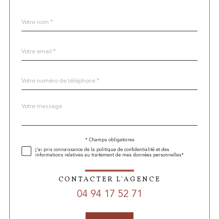
Nom
Fieldset
*
par
défaut
email
*
Téléphone
*
Message
Fieldset
*
par
défaut
* Champs obligatoires
Validation
j'ai pris connaissance de la politique de confidentialité et des
informations relatives au traitement de mes données personnelles*
CONTACTER L'AGENCE
04 94 17 52 71
Validation