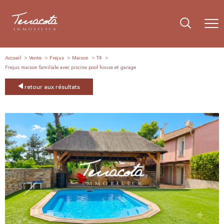
Accueil
Vente
Frejus
Maison
T4
Frejus maison familiale avec piscine pool house et garage
retour aux résultats