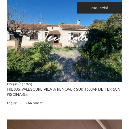
exclusivité
voir le bien
Fréjus (83600)
FREJUS-VALESCURE VIILA A RENOVER SUR 1600M² DE TERRAIN
PISCINABLE
103 m²
-
488 000 €