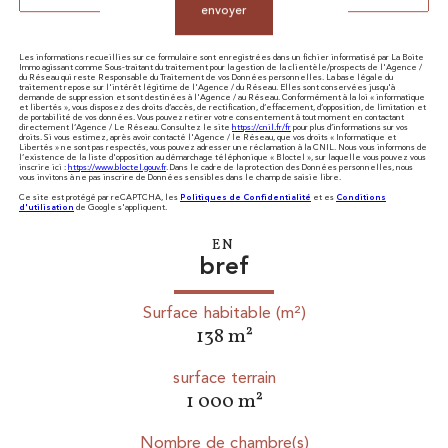
envoyer
Les informations recueillies sur ce formulaire sont enregistrées dans un fichier informatisé par La Boite
Immo agissant comme Sous-traitant du traitement pour la gestion de la clientèle/prospects de l'Agence /
du Réseau qui reste Responsable du Traitement de vos Données personnelles. La base légale du
traitement repose sur l'intérêt légitime de l'Agence / du Réseau. Elles sont conservées jusqu'à
demande de suppression et sont destinées à l'Agence / au Réseau. Conformément à la loi « informatique
et libertés », vous disposez des droits d’accès, de rectification, d’effacement, d’opposition, de limitation et
de portabilité de vos données. Vous pouvez retirer votre consentement à tout moment en contactant
directement l’Agence / Le Réseau. Consultez le site
https://cnil.fr/fr
pour plus d’informations sur vos
droits. Si vous estimez, après avoir contacté l'Agence / le Réseau, que vos droits « Informatique et
Libertés » ne sont pas respectés, vous pouvez adresser une réclamation à la CNIL. Nous vous informons de
l’existence de la liste d'opposition au démarchage téléphonique « Bloctel », sur laquelle vous pouvez vous
inscrire ici :
https://www.bloctel.gouv.fr
. Dans le cadre de la protection des Données personnelles, nous
vous invitons à ne pas inscrire de Données sensibles dans le champ de saisie libre.
Ce site est protégé par reCAPTCHA, les
Politiques de Confidentialité
et es
Conditions
d'utilisation
de Google s'appliquent.
EN
bref
Surface habitable (m²)
138 m²
surface terrain
1 000 m²
Nombre de chambre(s)