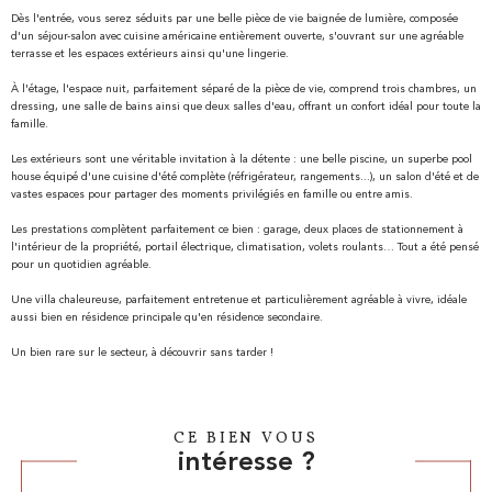
Dès l'entrée, vous serez séduits par une belle pièce de vie baignée de lumière, composée
d'un séjour-salon avec cuisine américaine entièrement ouverte, s'ouvrant sur une agréable
terrasse et les espaces extérieurs ainsi qu'une lingerie.
À l'étage, l'espace nuit, parfaitement séparé de la pièce de vie, comprend trois chambres, un
dressing, une salle de bains ainsi que deux salles d'eau, offrant un confort idéal pour toute la
famille.
Les extérieurs sont une véritable invitation à la détente : une belle piscine, un superbe pool
house équipé d'une cuisine d'été complète (réfrigérateur, rangements...), un salon d'été et de
vastes espaces pour partager des moments privilégiés en famille ou entre amis.
Les prestations complètent parfaitement ce bien : garage, deux places de stationnement à
l'intérieur de la propriété, portail électrique, climatisation, volets roulants… Tout a été pensé
pour un quotidien agréable.
Une villa chaleureuse, parfaitement entretenue et particulièrement agréable à vivre, idéale
aussi bien en résidence principale qu'en résidence secondaire.
Un bien rare sur le secteur, à découvrir sans tarder !
CE BIEN VOUS
intéresse ?