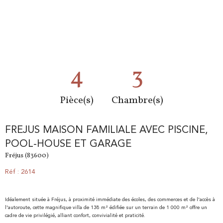
4
3
Pièce(s)
Chambre(s)
FREJUS MAISON FAMILIALE AVEC PISCINE,
POOL-HOUSE ET GARAGE
Fréjus (83600)
Réf : 2614
Idéalement située à Fréjus, à proximité immédiate des écoles, des commerces et de l'accès à
l'autoroute, cette magnifique villa de 138 m² édifiée sur un terrain de 1 000 m² offre un
cadre de vie privilégié, alliant confort, convivialité et praticité.