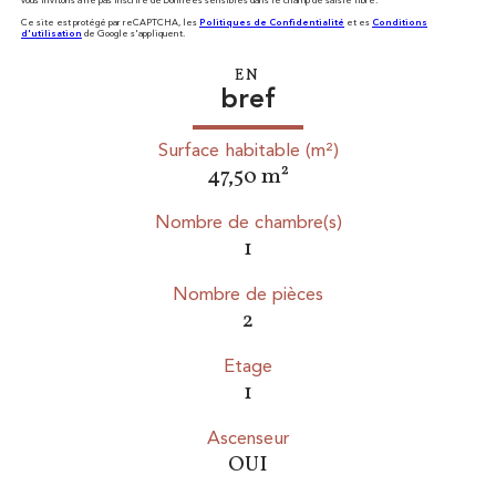
vous invitons à ne pas inscrire de Données sensibles dans le champ de saisie libre.
Ce site est protégé par reCAPTCHA, les
Politiques de Confidentialité
et es
Conditions
d'utilisation
de Google s'appliquent.
EN
bref
Surface habitable (m²)
47,50 m²
Nombre de chambre(s)
1
Nombre de pièces
2
Etage
1
Ascenseur
OUI