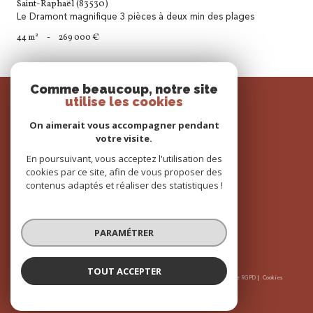
Saint-Raphaël (83530)
Le Dramont magnifique 3 pièces à deux min des plages
44 m²
-
269 000 €
Comme beaucoup, notre site
SE
utilise les cookies
connecter
On aimerait vous accompagner pendant
espace propriétaire
votre visite.
En poursuivant, vous acceptez l'utilisation des
cookies par ce site, afin de vous proposer des
contenus adaptés et réaliser des statistiques !
NOUS
adhérons
PARAMÉTRER
TOUT ACCEPTER
© 2026 | Tous droits réservés | Traduction powered by Google |
Nos honoraires
Plan du site
Mentions légales
Admin
Partenaires
Politique RGPD
Cookies