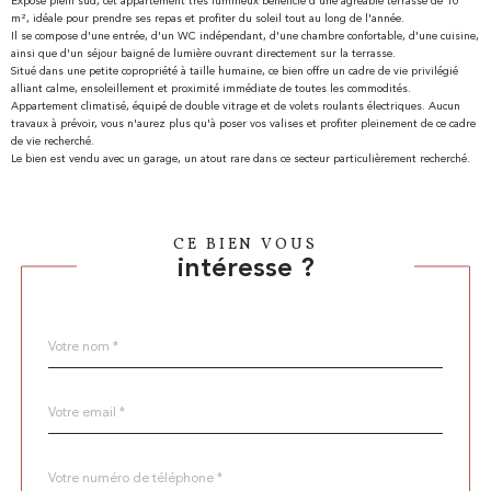
Exposé plein sud, cet appartement très lumineux bénéficie d'une agréable terrasse de 10
m², idéale pour prendre ses repas et profiter du soleil tout au long de l'année.
Il se compose d'une entrée, d'un WC indépendant, d'une chambre confortable, d'une cuisine,
ainsi que d'un séjour baigné de lumière ouvrant directement sur la terrasse.
Situé dans une petite copropriété à taille humaine, ce bien offre un cadre de vie privilégié
alliant calme, ensoleillement et proximité immédiate de toutes les commodités.
Appartement climatisé, équipé de double vitrage et de volets roulants électriques. Aucun
travaux à prévoir, vous n'aurez plus qu'à poser vos valises et profiter pleinement de ce cadre
de vie recherché.
Le bien est vendu avec un garage, un atout rare dans ce secteur particulièrement recherché.
CE BIEN VOUS
intéresse ?
Nom
Fieldset
*
par
défaut
email
*
Téléphone
*