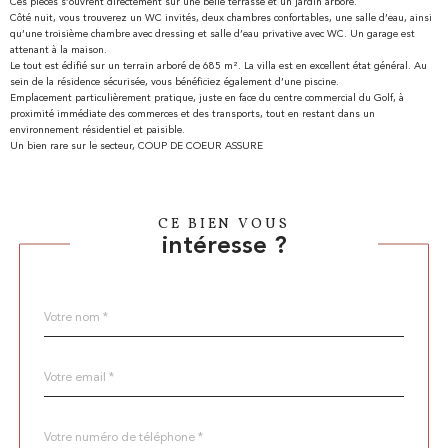
Ces pièces s’ouvrent directement sur une belle terrasse et un jardin arboré.
Côté nuit, vous trouverez un WC invités, deux chambres confortables, une salle d’eau, ainsi
qu’une troisième chambre avec dressing et salle d’eau privative avec WC. Un garage est
attenant à la maison.
Le tout est édifié sur un terrain arboré de 685 m². La villa est en excellent état général. Au
sein de la résidence sécurisée, vous bénéficiez également d’une piscine.
Emplacement particulièrement pratique, juste en face du centre commercial du Golf, à
proximité immédiate des commerces et des transports, tout en restant dans un
environnement résidentiel et paisible.
Un bien rare sur le secteur, COUP DE COEUR ASSURE
CE BIEN VOUS
intéresse ?
Nom
Fieldset
*
par
défaut
email
*
Téléphone
*