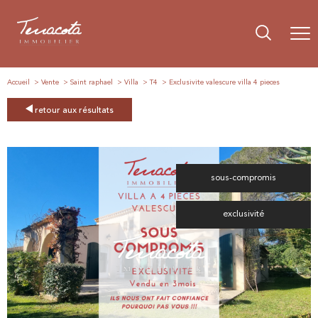
Accueil
Vente
Saint raphael
Villa
T4
Exclusivite valescure villa 4 pieces
retour aux résultats
sous-compromis
exclusivité