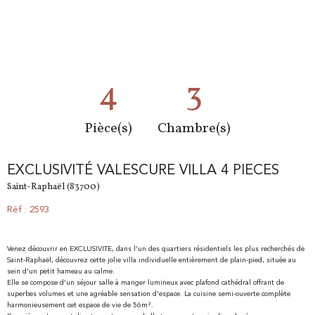
4
3
Pièce(s)
Chambre(s)
EXCLUSIVITÉ VALESCURE VILLA 4 PIECES
Saint-Raphaël (83700)
Réf : 2593
Venez découvrir en EXCLUSIVITE, dans l’un des quartiers résidentiels les plus recherchés de
Saint-Raphaël, découvrez cette jolie villa individuelle entièrement de plain-pied, située au
sein d’un petit hameau au calme.
Elle se compose d’un séjour salle à manger lumineux avec plafond cathédral offrant de
superbes volumes et une agréable sensation d’espace. La cuisine semi-ouverte complète
harmonieusement cet espace de vie de 56m².