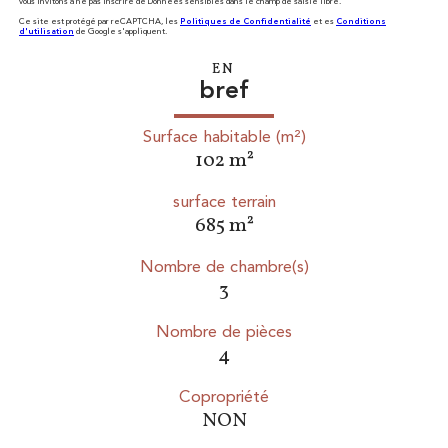
vous invitons à ne pas inscrire de Données sensibles dans le champ de saisie libre.
Ce site est protégé par reCAPTCHA, les
Politiques de Confidentialité
et es
Conditions
d'utilisation
de Google s'appliquent.
EN
bref
Surface habitable (m²)
102 m²
surface terrain
685 m²
Nombre de chambre(s)
3
Nombre de pièces
4
Copropriété
NON