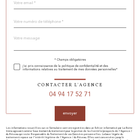
*
Téléphone
*
Message
Fieldset
*
par
défaut
* Champs obligatoires
Validation
j'ai pris connaissance de la politique de confidentialité et des
informations relatives au traitement de mes données personnelles*
CONTACTER L'AGENCE
04 94 17 52 71
Validation
envoyer
Les informations recueillies sur ce formulaire sont enregistrées dans un fichier informatisé par La Boite
Immo agissant comme Sous-traitant du traitement pour la gestion de la clientèle/prospects de l'Agence /
du Réseau qui reste Responsable du Traitement de vos Données personnelles. La base légale du
traitement repose sur l'intérêt légitime de l'Agence / du Réseau. Elles sont conservées jusqu'à