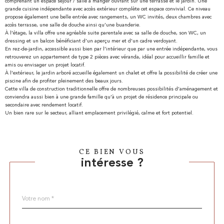
comprenant un espace séjour / salle à manger ouvrant sur une terrasse et le jardin. Une
grande cuisine indépendante avec accès extérieur complète cet espace convivial. Ce niveau
propose également une belle entrée avec rangements, un WC invités, deux chambres avec
accès terrasse, une salle de douche ainsi qu’une buanderie.
À l’étage, la villa offre une agréable suite parentale avec sa salle de douche, son WC, un
dressing et un balcon bénéficiant d’un aperçu mer et d’un cadre verdoyant.
En rez-de-jardin, accessible aussi bien par l’intérieur que par une entrée indépendante, vous
retrouverez un appartement de type 2 pièces avec véranda, idéal pour accueillir famille et
amis ou envisager un projet locatif.
À l’extérieur, le jardin arboré accueille également un chalet et offre la possibilité de créer une
piscine afin de profiter pleinement des beaux jours.
Cette villa de construction traditionnelle offre de nombreuses possibilités d’aménagement et
conviendra aussi bien à une grande famille qu’à un projet de résidence principale ou
secondaire avec rendement locatif.
Un bien rare sur le secteur, alliant emplacement privilégié, calme et fort potentiel.
CE BIEN VOUS
intéresse ?
Nom
Fieldset
*
par
défaut
email