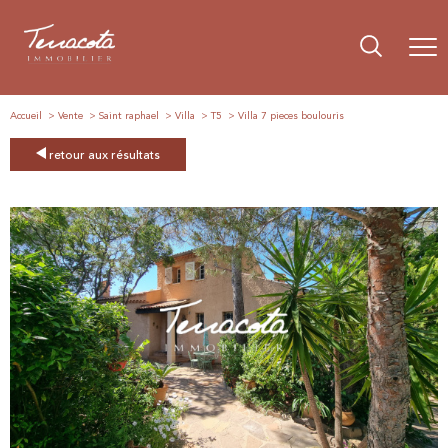
Accueil
Vente
Saint raphael
Villa
T5
Villa 7 pieces boulouris
retour aux résultats