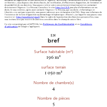
demande de suppression et sont destinées à l'Agence / au Réseau. Conformément à la loi « informatique
et libertés », vous disposez des droits d’accès, de rectification, d’effacement, d’opposition, de limitation et
de portabilité de vos données. Vous pouvez retirer votre consentement à tout moment en contactant
directement l’Agence / Le Réseau. Consultez le site
https://cnil.fr/fr
pour plus d’informations sur vos
droits. Si vous estimez, après avoir contacté l'Agence / le Réseau, que vos droits « Informatique et
Libertés » ne sont pas respectés, vous pouvez adresser une réclamation à la CNIL. Nous vous informons de
l’existence de la liste d'opposition au démarchage téléphonique « Bloctel », sur laquelle vous pouvez vous
inscrire ici :
https://www.bloctel.gouv.fr
. Dans le cadre de la protection des Données personnelles, nous
vous invitons à ne pas inscrire de Données sensibles dans le champ de saisie libre.
Ce site est protégé par reCAPTCHA, les
Politiques de Confidentialité
et es
Conditions
d'utilisation
de Google s'appliquent.
EN
bref
Surface habitable (m²)
196 m²
surface terrain
1 050 m²
Nombre de chambre(s)
4
Nombre de pièces
5