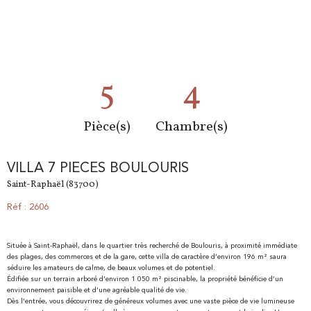
5
4
Pièce(s)
Chambre(s)
VILLA 7 PIECES BOULOURIS
Saint-Raphaël (83700)
Réf : 2606
Située à
Saint-Raphaël
, dans le quartier très recherché de Boulouris, à proximité immédiate
des plages, des commerces et de la gare, cette villa de caractère d’environ 196 m² saura
séduire les amateurs de calme, de beaux volumes et de potentiel.
Édifiée sur un terrain arboré d’environ 1 050 m² piscinable, la propriété bénéficie d’un
environnement paisible et d’une agréable qualité de vie.
Dès l’entrée, vous découvrirez de généreux volumes avec une vaste pièce de vie lumineuse