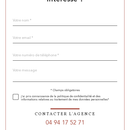
Nom
Fieldset
*
par
défaut
email
*
Téléphone
*
Message
Fieldset
*
par
défaut
* Champs obligatoires
Validation
j'ai pris connaissance de la politique de confidentialité et des
informations relatives au traitement de mes données personnelles*
CONTACTER L'AGENCE
04 94 17 52 71
Validation