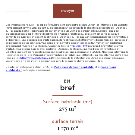
envoyer
Les informations recueillies sur ce formulaire sont enregistrées dans un fichier informatisé par La Boite
Immo agissant comme Sous-traitant du traitement pour la gestion de la clientèle/prospects de l'Agence /
du Réseau qui reste Responsable du Traitement de vos Données personnelles. La base légale du
traitement repose sur l'intérêt légitime de l'Agence / du Réseau. Elles sont conservées jusqu'à
demande de suppression et sont destinées à l'Agence / au Réseau. Conformément à la loi « informatique
et libertés », vous disposez des droits d’accès, de rectification, d’effacement, d’opposition, de limitation et
de portabilité de vos données. Vous pouvez retirer votre consentement à tout moment en contactant
directement l’Agence / Le Réseau. Consultez le site
https://cnil.fr/fr
pour plus d’informations sur vos
droits. Si vous estimez, après avoir contacté l'Agence / le Réseau, que vos droits « Informatique et
Libertés » ne sont pas respectés, vous pouvez adresser une réclamation à la CNIL. Nous vous informons de
l’existence de la liste d'opposition au démarchage téléphonique « Bloctel », sur laquelle vous pouvez vous
inscrire ici :
https://www.bloctel.gouv.fr
. Dans le cadre de la protection des Données personnelles, nous
vous invitons à ne pas inscrire de Données sensibles dans le champ de saisie libre.
Ce site est protégé par reCAPTCHA, les
Politiques de Confidentialité
et es
Conditions
d'utilisation
de Google s'appliquent.
EN
bref
Surface habitable (m²)
275 m²
surface terrain
1 170 m²