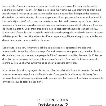
La propriété s’organise autour de deux parties distinctes et complémentaires. La partie
ancienne, d’environ 150 m², fait face à la piscine. On y retrouve une chambre de plain-pied,
une chambre à l’étage et un petit salon chaleureux qui rappellent l’élégance des maisons
d’autrefois. La partie récente, plus contemporaine, séduit par ses volumes et sa luminosité.
Un vaste séjour de 45 m², ouvert sur une terrasse plein sud, s’accompagne d’une cuisine
moderne, attenante et ouverte, équipée avec des matériaux de qualité et notamment un plan
de travail en granit. Deux chambres de plain-pied disposent chacune de leur salle d’eau,
tandis qu’à l’étage, la suite parentale profite de son dressing, de sa salle de douche et de ses
toilettes privatifs. Une pièce attenante offre un espace supplémentaire qui pourra facilement
devenir un bureau ou une sixième chambre.
Dans toute la maison, le travertin habille sols et escaliers, apportant une élégance
intemporelle. Toutes les pièces de vie profitent d’une exposition plein sud, inondant la villa
de lumière. Une buanderie et un garage de 25 m² viennent compléter l’ensemble. Entre les
deux bâtisses, une cour intérieure intimiste, agrémentée d’une jolie fontaine provençale,
confère au lieu un charme authentique et une atmosphère conviviale.
À l’extérieur, le jardin paysagé et la piscine créent un véritable havre de détente. Cette villa,
rare sur le secteur, se prête aussi bien à la vie d’une grande famille au quotidien qu’aux
retrouvailles estivales, où parents, grands-parents et enfants peuvent partager des moments
privilégiés sous le soleil de Boulouris.
CE BIEN VOUS
intéresse ?