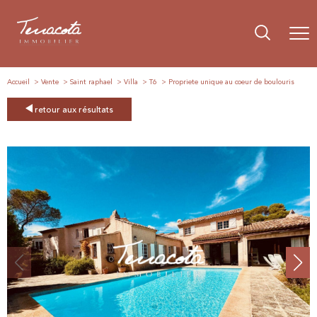
Accueil
Vente
Saint raphael
Villa
T6
Propriete unique au coeur de boulouris
retour aux résultats