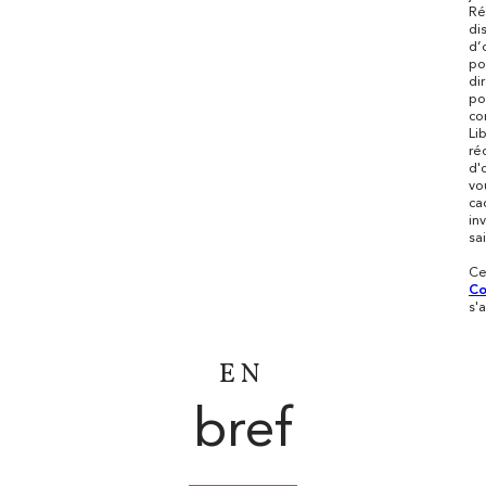
Ré
di
d’
po
di
po
co
Li
ré
d'
vo
ca
in
sai
Ce
Co
s'
EN
bref