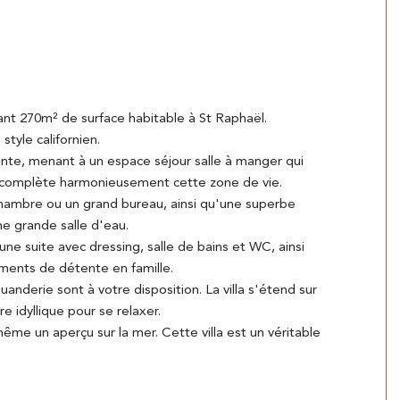
frant 270m² de surface habitable à St Raphaël.
tyle californien.
sante, menant à un espace séjour salle à manger qui
e complète harmonieusement cette zone de vie.
chambre ou un grand bureau, ainsi qu'une superbe
e grande salle d'eau.
une suite avec dressing, salle de bains et WC, ainsi
ments de détente en famille.
anderie sont à votre disposition. La villa s'étend sur
e idyllique pour se relaxer.
ême un aperçu sur la mer. Cette villa est un véritable