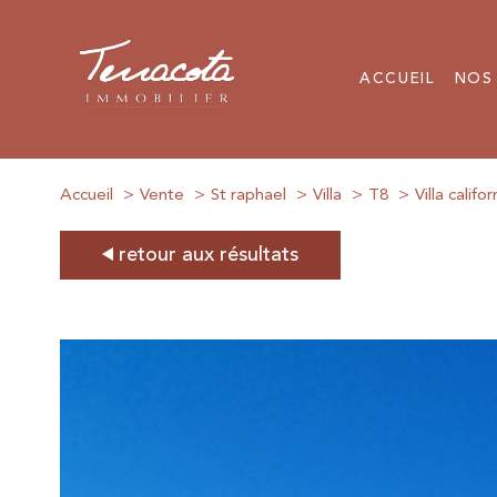
ACCUEIL
NOS
Accueil
Vente
St raphael
Villa
T8
Villa calif
retour aux résultats