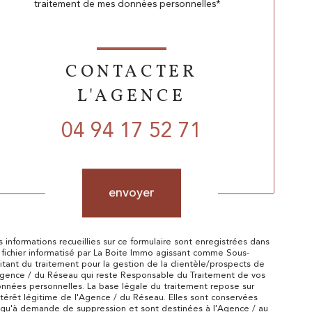
traitement de mes données personnelles*
CONTACTER
L'AGENCE
04 94 17 52 71
Validation
envoyer
s informations recueillies sur ce formulaire sont enregistrées dans
 fichier informatisé par La Boite Immo agissant comme Sous-
aitant du traitement pour la gestion de la clientèle/prospects de
Agence / du Réseau qui reste Responsable du Traitement de vos
nnées personnelles. La base légale du traitement repose sur
intérêt légitime de l'Agence / du Réseau. Elles sont conservées
squ'à demande de suppression et sont destinées à l'Agence / au