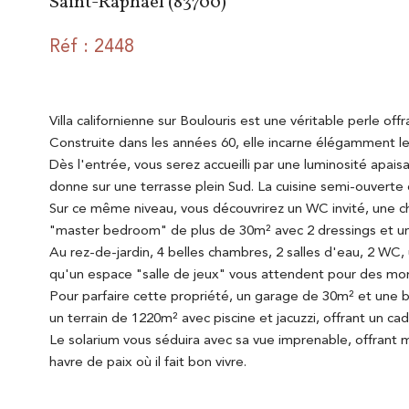
Saint-Raphaël (83700)
Réf : 2448
V
illa californienne sur Boulouris est une véritable perle of
Construite dans les années 60, elle incarne élégamment le s
Dès l'entrée, vous serez accueilli par une luminosité apai
donne sur une terrasse plein Sud. La cuisine semi-ouvert
Sur ce même niveau, vous découvrirez un WC invité, une 
"master bedroom" de plus de 30m² avec 2 dressings et un
Au rez-de-jardin, 4 belles chambres, 2 salles d'eau, 2 WC, 
qu'un espace "salle de jeux" vous attendent pour des mo
Pour parfaire cette propriété, un garage de 30m² et une bu
un terrain de 1220m² avec piscine et jacuzzi, offrant un cadr
Le solarium vous séduira avec sa vue imprenable, offrant m
havre de paix où il fait bon vivre.