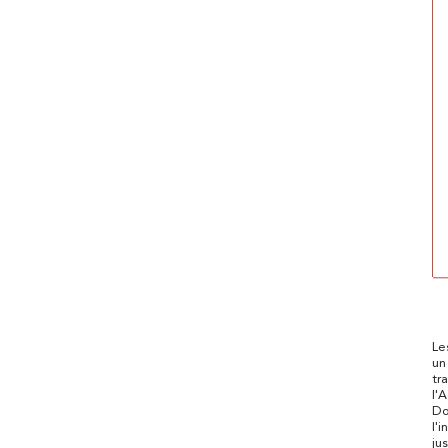
Le
un
tr
l'
Do
l'
ju