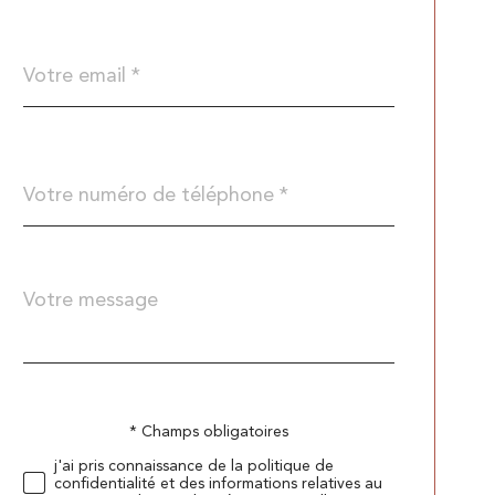
défaut
email
*
Téléphone
*
Message
Fieldset
*
par
défaut
* Champs obligatoires
Validation
j'ai pris connaissance de la politique de
confidentialité et des informations relatives au