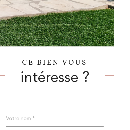
CE BIEN VOUS
intéresse ?
Nom
Fieldset
*
par