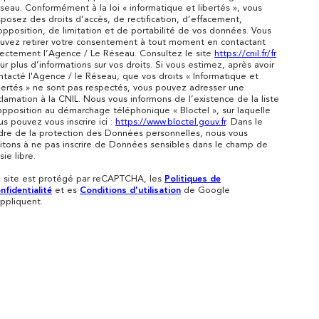
seau. Conformément à la loi « informatique et libertés », vous
sposez des droits d’accès, de rectification, d’effacement,
opposition, de limitation et de portabilité de vos données. Vous
uvez retirer votre consentement à tout moment en contactant
rectement l’Agence / Le Réseau. Consultez le site
https://cnil.fr/fr
ur plus d’informations sur vos droits. Si vous estimez, après avoir
ntacté l'Agence / le Réseau, que vos droits « Informatique et
bertés » ne sont pas respectés, vous pouvez adresser une
clamation à la CNIL. Nous vous informons de l’existence de la liste
opposition au démarchage téléphonique « Bloctel », sur laquelle
us pouvez vous inscrire ici :
https://www.bloctel.gouv.fr
. Dans le
dre de la protection des Données personnelles, nous vous
vitons à ne pas inscrire de Données sensibles dans le champ de
sie libre.
 site est protégé par reCAPTCHA, les
Politiques de
nfidentialité
et es
Conditions d'utilisation
de Google
appliquent.