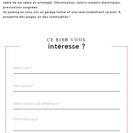
cadre de vie calme et privilégié. Climatisation, volets roulants électriques,
prestations soignées.
Un parking en sous-sol, un garage fermé et une cave complètent ce bien. À
proximité des plages et des commodités."
CE BIEN VOUS
intéresse ?
Nom
Fieldset
*
par
défaut
email
*
Téléphone
*
Message
Fieldset
*
par
défaut