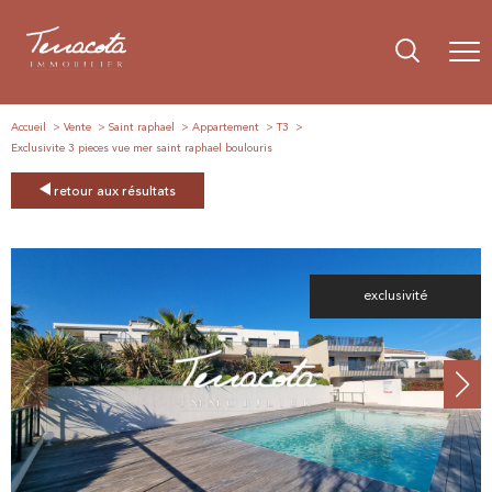
Accueil
Vente
Saint raphael
Appartement
T3
Exclusivite 3 pieces vue mer saint raphael boulouris
retour aux résultats
exclusivité