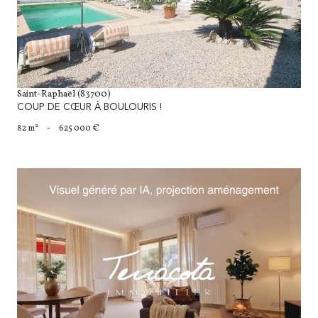
Saint-Raphaël (83700)
COUP DE CŒUR À BOULOURIS !
82 m²
-
625 000 €
voir le bien