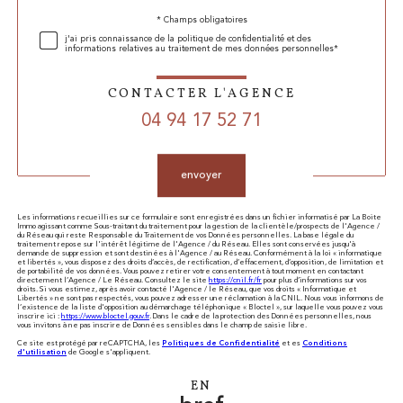
* Champs obligatoires
Validation
j'ai pris connaissance de la politique de confidentialité et des
informations relatives au traitement de mes données personnelles*
CONTACTER L'AGENCE
04 94 17 52 71
Validation
envoyer
Les informations recueillies sur ce formulaire sont enregistrées dans un fichier informatisé par La Boite
Immo agissant comme Sous-traitant du traitement pour la gestion de la clientèle/prospects de l'Agence /
du Réseau qui reste Responsable du Traitement de vos Données personnelles. La base légale du
traitement repose sur l'intérêt légitime de l'Agence / du Réseau. Elles sont conservées jusqu'à
demande de suppression et sont destinées à l'Agence / au Réseau. Conformément à la loi « informatique
et libertés », vous disposez des droits d’accès, de rectification, d’effacement, d’opposition, de limitation et
de portabilité de vos données. Vous pouvez retirer votre consentement à tout moment en contactant
directement l’Agence / Le Réseau. Consultez le site
https://cnil.fr/fr
pour plus d’informations sur vos
droits. Si vous estimez, après avoir contacté l'Agence / le Réseau, que vos droits « Informatique et
Libertés » ne sont pas respectés, vous pouvez adresser une réclamation à la CNIL. Nous vous informons de
l’existence de la liste d'opposition au démarchage téléphonique « Bloctel », sur laquelle vous pouvez vous
inscrire ici :
https://www.bloctel.gouv.fr
. Dans le cadre de la protection des Données personnelles, nous
vous invitons à ne pas inscrire de Données sensibles dans le champ de saisie libre.
Ce site est protégé par reCAPTCHA, les
Politiques de Confidentialité
et es
Conditions
d'utilisation
de Google s'appliquent.
EN